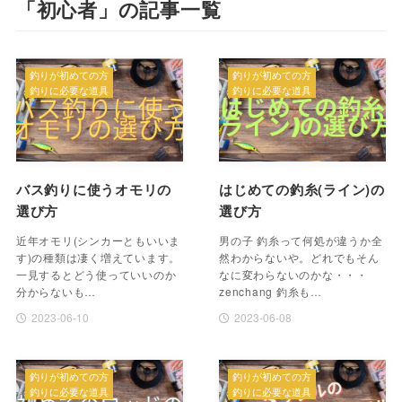
「初心者」の記事一覧
釣りが初めての方
釣りが初めての方
釣りに必要な道具
釣りに必要な道具
バス釣りに使うオモリの
はじめての釣糸(ライン)の
選び方
選び方
近年オモリ(シンカーともいいま
男の子 釣糸って何処が違うか全
す)の種類は凄く増えています。
然わからないや。どれでもそん
一見するとどう使っていいのか
なに変わらないのかな・・・
分からないも…
zenchang 釣糸も…
2023-06-10
2023-06-08
釣りが初めての方
釣りが初めての方
釣りに必要な道具
釣りに必要な道具