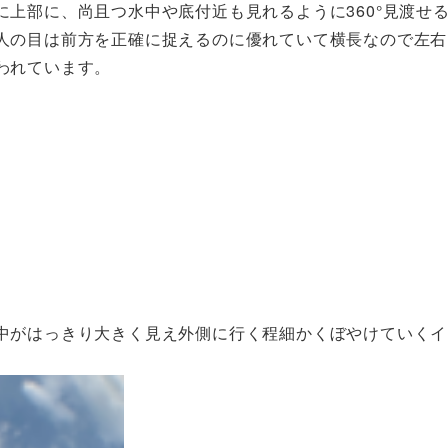
上部に、尚且つ水中や底付近も見れるように360°見渡せ
人の目は前方を正確に捉えるのに優れていて横長なので左右
われています。
中がはっきり大きく見え外側に行く程細かくぼやけていくイ